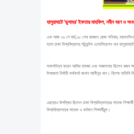
হালুয়াঘাটে 'ডুসাহর' ইফতার মাহফিল, নবীন বরণ ও সংবর্ধ
এক আজ ২৯ শে মার্চ,২৮ শেষ রমজান রোজ শনিবার, ময়মনসিংহের হ
হলো ঢাকা বিশ্ববিদ্যালয় স্টুডেন্টস এসোসিয়েশন অব হালুয়াঘাটের
সভাপতিত্ব করেন আমির হামজা এবং সঞ্চালনায় ছিলেন রজব সাল
উপজেলা নির্বাহী কর্মকর্তা জনাব আলীনূর খান। বিশেষ অতিথি
এছাড়াও উপস্থিত ছিলেন ঢাকা বিশ্ববিদ্যালয়ের সাবেক শিক্ষার্
বিশ্ববিদ্যালয়ের সাবেক ও বর্তমান শিক্ষার্থীবৃন্দ।