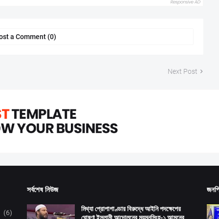
ost a Comment (0)
Next Post
সর্বশেষ নিউজ
জনপ্
মিথ্যা প্রোপাগাণ্ডার বিরুদ্ধে আইনি পদক্ষেপের
(6)
ঘোষণা ইসলামী আন্দোলনের ময়মনসিংহ-১ আসনের