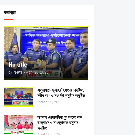
জনপ্রিয়
No title
by
News
-
April 20, 2025
হালুয়াঘাটে 'ডুসাহর' ইফতার মাহফিল,
নবীন বরণ ও সংবর্ধনা অনুষ্ঠান অনুষ্ঠিত
March 29, 2025
নাগলার ধোপাগুছিনা যুব সংঘের শুভ
উদ্বোধন ও সাংস্কৃতিক অনুষ্ঠান
অনুষ্ঠিত
April 14, 2025