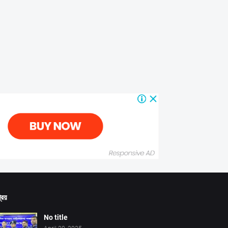
রিয়
No title