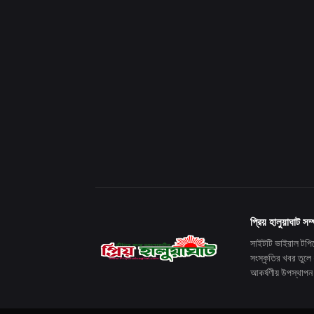
প্রিয় হালুয়াঘাট সম্
সাইটটি ভাইরাল টপিক
সংস্কৃতির খবর তুলে
আকর্ষণীয় উপস্থাপ