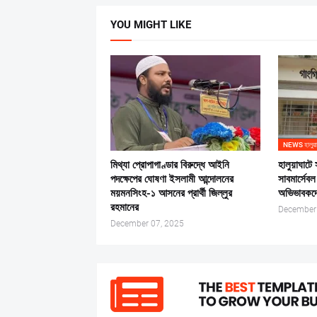
YOU MIGHT LIKE
NEWS হালুয়া
মিথ্যা প্রোপাগাণ্ডার বিরুদ্ধে আইনি
হালুয়াঘাটে
পদক্ষেপের ঘোষণা ইসলামী আন্দোলনের
সাবমার্সেবল 
ময়মনসিংহ-১ আসনের প্রার্থী জিল্লুর
অভিভাবকদে
রহমানের
December
December 07, 2025