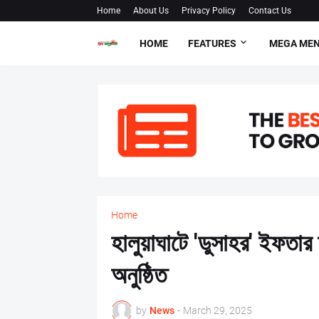
Home
About Us
Privacy Policy
Contact Us
HOME
FEATURES
MEGA ME
Home
হালুয়াঘাটে 'ডুসাহর' ইফতার 
অনুষ্ঠিত
by
News
-
March 29, 2025