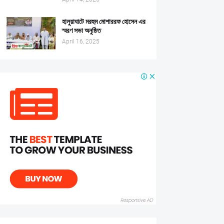
হালুয়াঘাটে মরহুম মোশাররফ হোসেন এর
স্মরণ সভা অনুষ্ঠিত
April 16, 2025